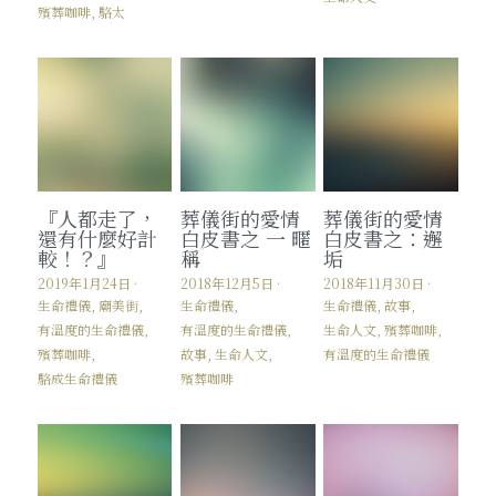
殯葬咖啡,
駱太
『人都走了，
葬儀街的愛情
葬儀街的愛情
還有什麼好計
白皮書之 一 暱
白皮書之：邂
較！？』
稱
垢
2019年1月24日
·
2018年12月5日
·
2018年11月30日
·
生命禮儀,
廟美街,
生命禮儀,
生命禮儀,
故事,
有溫度的生命禮儀,
有溫度的生命禮儀,
生命人文,
殯葬咖啡,
殯葬咖啡,
故事,
生命人文,
有溫度的生命禮儀
駱成生命禮儀
殯葬咖啡