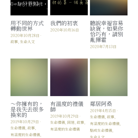
生命人文咖啡
用不同的方式
我們的初衷
聽說幸福容易
殯葬禁忌傳說
有溫度的生命禮儀
轉動世界
缺貨，如果你
2020年10月16日
恰巧有，請別
2020年10月28日
·
亂揮霍
感謝今日報導-我們的初衷
新天堂樂園寵物生命禮儀
禮俗小知識
故事,
生命人文
2020年7月13日
麥麥店長來解惑
治喪關懷手冊
葬儀社也可以很文青購物網
個人資料維護檔案
～你擁有的，
有溫度的禮儀
鄰居阿桑
是我失去很多
師
2019年4月15日
·
換來的
2019年10月29日
·
生命禮儀,
故事,
2019年10月29日
·
生命禮儀,
回憶,
故事,
有溫度的生命禮儀,
生命禮儀,
故事,
有溫度的生命禮儀
駱成生命禮儀,
有溫度的生命禮儀,
生命人文