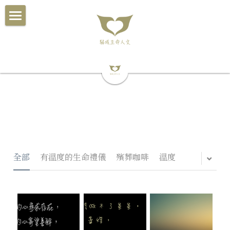
×
商品分類
駱成的源起
所有商品分類
關於駱成
評鑑優良及有溫度的生命禮儀
服務流程
簡約聯合奠祭及環保葬
殯儀館規費
全部
有溫度的生命禮儀
殯葬咖啡
溫度
社會補助津貼
感謝您們給予的溫暖
家人們的鼓勵