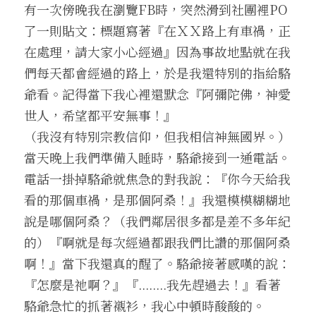
有一次傍晚我在瀏覽FB時，突然滑到社團裡PO
了一則貼文：標題寫著『在ＸＸ路上有車禍，正
在處理，請大家小心經過』因為事故地點就在我
們每天都會經過的路上，於是我還特別的指給駱
爺看。記得當下我心裡還默念『阿彌陀佛，神愛
世人，希望都平安無事！』
（我沒有特別宗教信仰，但我相信神無國界。）
當天晚上我們準備入睡時，駱爺接到一通電話。
電話一掛掉駱爺就焦急的對我說：『你今天給我
看的那個車禍，是那個阿桑！』我還模模糊糊地
說是哪個阿桑？（我們鄰居很多都是差不多年紀
的）『啊就是每次經過都跟我們比讚的那個阿桑
啊！』當下我還真的醒了。駱爺接著感嘆的說：
『怎麼是祂啊？』『........我先趕過去！』看著
駱爺急忙的抓著襯衫，我心中頓時酸酸的。