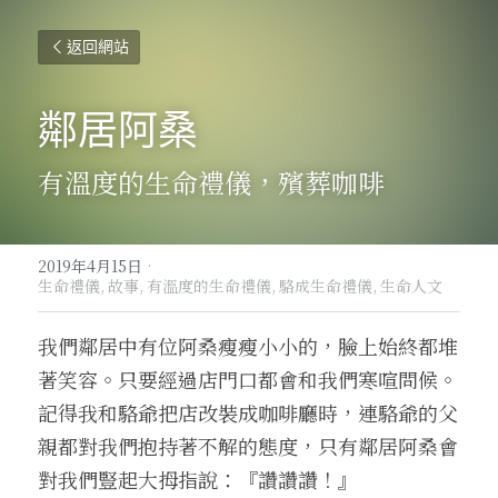
返回網站
鄰居阿桑
有溫度的生命禮儀，殯葬咖啡
2019年4月15日
·
生命禮儀,
故事,
有溫度的生命禮儀,
駱成生命禮儀,
生命人文
我們鄰居中有位阿桑瘦瘦小小的，臉上始終都堆
著笑容。只要經過店門口都會和我們寒喧問候。
記得我和駱爺把店改裝成咖啡廳時，連駱爺的父
親都對我們抱持著不解的態度，只有鄰居阿桑會
對我們豎起大拇指說：『讚讚讚！』