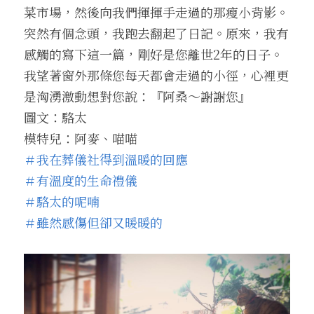
菜市場，然後向我們揮揮手走過的那瘦小背影。
突然有個念頭，我跑去翻起了日記。原來，我有
感觸的寫下這一篇，剛好是您離世2年的日子。
我望著窗外那條您每天都會走過的小徑，心裡更
是洶湧激動想對您說：『阿桑～謝謝您』
圖文：駱太
模特兒：阿麥、喵喵
＃我在葬儀社得到溫暖的回應
＃有溫度的生命禮儀
＃駱太的呢喃
＃雖然感傷但卻又暖暖的