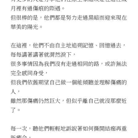
月裡有過傷痕的際遇。
但很棒的是，他們都是努力走過黑暗而迎來現在
華美的陽光。
在這裡，他們不由自主地追朔記憶、回憶過去，
每每講著講著就潸然淚下，
很多事情因為我們沒有走過相同的路，或許無法
完全感同身受，
但我們依舊期望自己做一個能傾聽並理解傷痛的
人，
雖然那傷痛仍然巨大，但似乎離自己就沒那麼近
了。
每一次，聽他們輕輕地訴說著如何撕開結痂再重
新癒合，