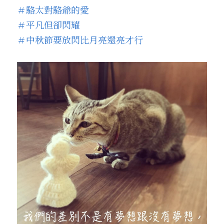
＃駱太對駱爺的愛
＃平凡但卻閃耀
＃中秋節要放閃比月亮還亮才行