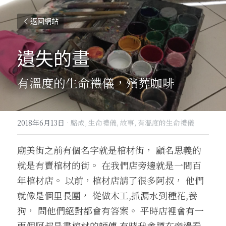
返回網站
遺失的畫
有溫度的生命禮儀，殯葬咖啡
2018年6月13日
·
駱成,
生命禮儀,
故事,
有溫度的生命禮儀
廟美街之前有個名字就是棺材街， 顧名思義的
就是有賣棺材的街。 在我們店旁邊就是一間百
年棺材店。 以前，棺材店請了很多阿叔， 他們
就像是個里長團， 從做木工,抓漏水到種花,養
狗， 問他們絕對都會有答案。 平時店裡會有一
兩個阿叔是畫棺材的師傅 有時我會蹲在旁邊看