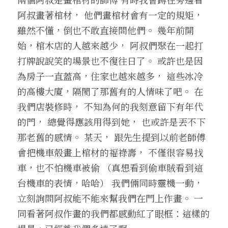
阿叔畫著棺材， 他們畫棺材會有一定的規矩， 
雖然不懂，倒也不敢直接問他們。 幾年前開
始，棺木店的人越來越少， 阿叔們聚在一起打
打牌說說笑的場景也不復往日了。 或許也是因
為房子一直蓋高，住家也越來越多， 這些冰冷
的高樓大廈，隔閡了那舊有的人情味了吧。 在
我們店裝修時， 不知為何的我刻意留下有年代
的門， 總覺得應該用得到她， 也或許是丟不下
那老舊的感情。 某天， 跟先生提到以前老師傅
會把機車殼畫上棺材的福祿壽， 不僅很容易找
車，也不怕機車被偷 （真想看到偷車賊看到這
台機車的表情，哈哈） 我們倆同時靈機一動， 
立刻詢問阿叔能不能來幫我們在門上作畫。 一
同看著阿叔作畫的我們都感動紅了眼框：這樣的