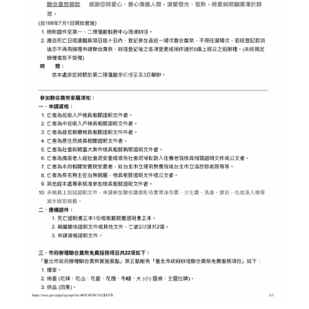
生命人文咖啡
殯葬禁忌傳說
有溫度的生命禮儀
感謝今日報導-我們的初衷
新天堂樂園寵物生命禮儀
禮俗小知識
麥麥店長來解惑
治喪關懷手冊
葬儀社也可以很文青購物網
個人資料維護檔案