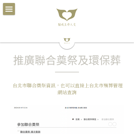
×
商品分類
駱成的源起
所有商品分類
關於駱成
評鑑優良及有溫度的生命禮儀
推廣聯合奠祭及環保葬
服務流程
簡約聯合奠祭及環保葬
 台北市聯合奠祭資訊，也可以直接上台北市殯葬管理
殯儀館規費
網站查詢
社會補助津貼
感謝您們給予的溫暖
家人們的鼓勵