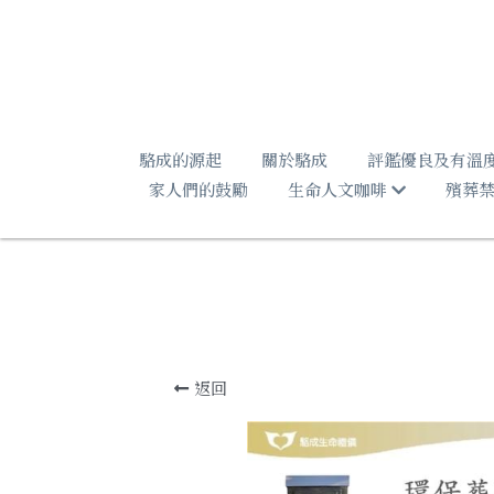
駱成的源起
關於駱成
評鑑優良及有溫
家人們的鼓勵
生命人文咖啡
殯葬
返回